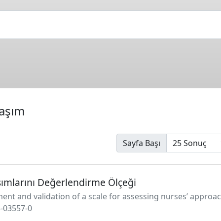
laşım
Sayfa Başı
şımlarını Değerlendirme Ölçeği
ment and validation of a scale for assessing nurses’ approac
025-03557-0