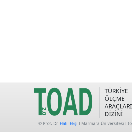
TÜRKİYE
ÖLÇME
ARAÇLARI
DİZİNİ
© Prof. Dr.
Halil Ekşi
I Marmara Üniversitesi I t