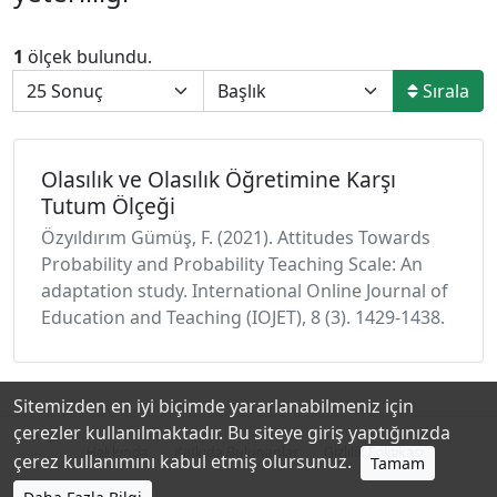
1
ölçek bulundu.
Sırala
Olasılık ve Olasılık Öğretimine Karşı
Tutum Ölçeği
Özyıldırım Gümüş, F. (2021). Attitudes Towards
Probability and Probability Teaching Scale: An
adaptation study. International Online Journal of
Education and Teaching (IOJET), 8 (3). 1429-1438.
Sitemizden en iyi biçimde yararlanabilmeniz için
çerezler kullanılmaktadır. Bu siteye giriş yaptığınızda
Hakkında
Katkıda Bulunanlar
Gizlilik Politikası
çerez kullanımını kabul etmiş olursunuz.
Tamam