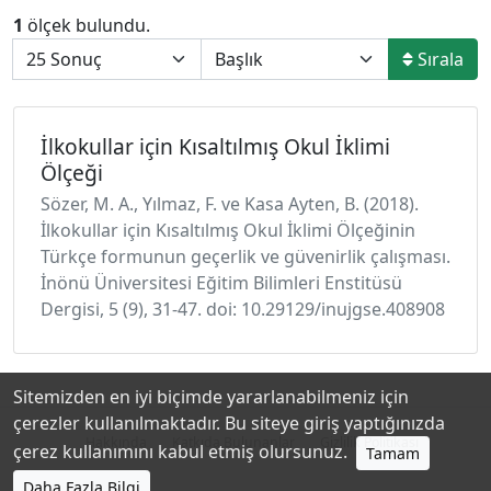
1
ölçek bulundu.
Sırala
İlkokullar için Kısaltılmış Okul İklimi
Ölçeği
Sözer, M. A., Yılmaz, F. ve Kasa Ayten, B. (2018).
İlkokullar için Kısaltılmış Okul İklimi Ölçeğinin
Türkçe formunun geçerlik ve güvenirlik çalışması.
İnönü Üniversitesi Eğitim Bilimleri Enstitüsü
Dergisi, 5 (9), 31-47. doi: 10.29129/inujgse.408908
Sitemizden en iyi biçimde yararlanabilmeniz için
çerezler kullanılmaktadır. Bu siteye giriş yaptığınızda
Hakkında
Katkıda Bulunanlar
Gizlilik Politikası
çerez kullanımını kabul etmiş olursunuz.
Tamam
Daha Fazla Bilgi