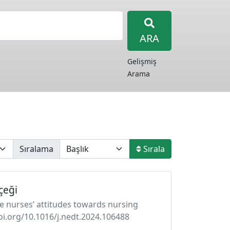
ARA
Gelişmiş
Arama
Sıralama
Sırala
çeği
re nurses’ attitudes towards nursing
doi.org/10.1016/j.nedt.2024.106488