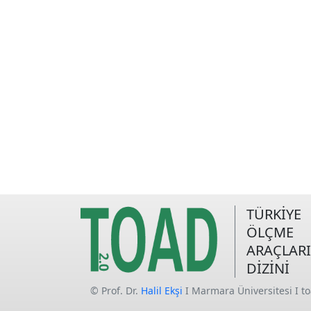
TÜRKİYE
ÖLÇME
ARAÇLARI
DİZİNİ
© Prof. Dr.
Halil Ekşi
I Marmara Üniversitesi I t