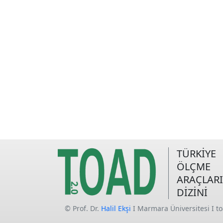
TÜRKİYE
ÖLÇME
ARAÇLARI
DİZİNİ
© Prof. Dr.
Halil Ekşi
I Marmara Üniversitesi I t