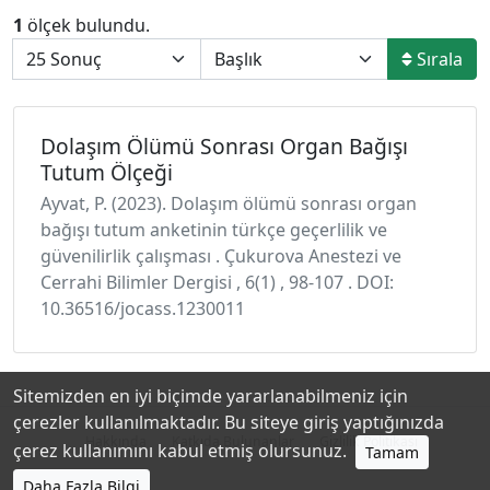
1
ölçek bulundu.
Sırala
Dolaşım Ölümü Sonrası Organ Bağışı
Tutum Ölçeği
Ayvat, P. (2023). Dolaşım ölümü sonrası organ
bağışı tutum anketinin türkçe geçerlilik ve
güvenilirlik çalışması . Çukurova Anestezi ve
Cerrahi Bilimler Dergisi , 6(1) , 98-107 . DOI:
10.36516/jocass.1230011
Sitemizden en iyi biçimde yararlanabilmeniz için
çerezler kullanılmaktadır. Bu siteye giriş yaptığınızda
Hakkında
Katkıda Bulunanlar
Gizlilik Politikası
çerez kullanımını kabul etmiş olursunuz.
Tamam
Daha Fazla Bilgi