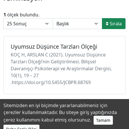
1
ölçek bulundu.
Sırala
Uyumsuz Düşünce Tarzları Ölçeği
KOÇ H, ARSLAN C (2021). Uyumsuz Düşünce
Tarzları Ölçeği’nin Geliştirilmesi. Bilişsel
Davranışçı Psikoterapi ve Araştırmalar Dergisi,
10(1), 19 – 27
.https://doi.org/10.5455/JCBPR.68769
Sitemizden en iyi biçimde yararlanabilmeniz için
çerezler kullanılmaktadır. Bu siteye giriş yaptığınızda
Hakkında
Katkıda Bulunanlar
Gizlilik Politikası
çerez kullanımını kabul etmiş olursunuz.
Tamam