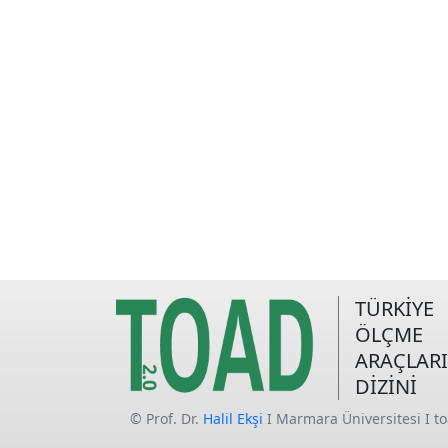
TÜRKİYE
ÖLÇME
ARAÇLARI
DİZİNİ
© Prof. Dr.
Halil Ekşi
I Marmara Üniversitesi I t