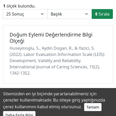
1
ölçek bulundu.
Sırala
Doğum Eylemi Değerlendirme Bilgi
Ölçeği
Huseyinoglu, S., Aydin Dogan, R., & Yazici, S.
(2022). Labor Evaluation Information Scale (LEIS):
Development, Validity and Reliability.
International Journal of Caring Sciences, 15(2),
1342-1352.
Sitemizden en iyi biçimde yararlanabilmeniz için
çerezler kullanılmaktadır. Bu siteye giriş yaptığınızda
Hakkında
Katkıda Bulunanlar
Gizlilik Politikası
çerez kullanımını kabul etmiş olursunuz.
Tamam
Daha Fazla Bilgi