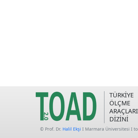
TÜRKİYE
ÖLÇME
ARAÇLARI
DİZİNİ
© Prof. Dr.
Halil Ekşi
I Marmara Üniversitesi I t