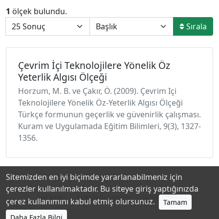
1
ölçek bulundu.
Sırala
Çevrim İçi Teknolojilere Yönelik Öz
Yeterlik Algısı Ölçeği
Horzum, M. B. ve Çakır, Ö. (2009). Çevrim Içi
Teknolojilere Yönelik Öz-Yeterlik Algısı Ölçeği
Türkçe formunun geçerlik ve güvenirlik çalışması.
Kuram ve Uygulamada Eğitim Bilimleri, 9(3), 1327-
1356.
Sitemizden en iyi biçimde yararlanabilmeniz için
çerezler kullanılmaktadır. Bu siteye giriş yaptığınızda
Hakkında
Katkıda Bulunanlar
Gizlilik Politikası
çerez kullanımını kabul etmiş olursunuz.
Tamam
Daha Fazla Bilgi