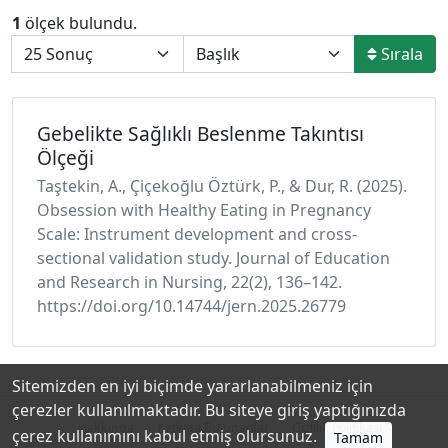
1
ölçek bulundu.
Sırala
Gebelikte Sağlıklı Beslenme Takıntısı
Ölçeği
Taştekin, A., Çiçekoğlu Öztürk, P., & Dur, R. (2025).
Obsession with Healthy Eating in Pregnancy
Scale: Instrument development and cross-
sectional validation study. Journal of Education
and Research in Nursing, 22(2), 136–142.
https://doi.org/10.14744/jern.2025.26779
Sitemizden en iyi biçimde yararlanabilmeniz için
çerezler kullanılmaktadır. Bu siteye giriş yaptığınızda
Hakkında
Katkıda Bulunanlar
Gizlilik Politikası
çerez kullanımını kabul etmiş olursunuz.
Tamam