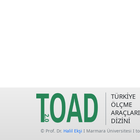
TÜRKİYE
ÖLÇME
ARAÇLARI
DİZİNİ
© Prof. Dr.
Halil Ekşi
I Marmara Üniversitesi I t