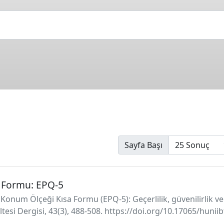
Sayfa Başı
a Formu: EPQ-5
ik Konum Ölçeği Kısa Formu (EPQ-5): Geçerlilik, güvenilirlik 
kültesi Dergisi, 43(3), 488-508. https://doi.org/10.17065/hunii