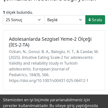
1
ölçek bulundu.
Sırala
Adolesanlarda Sezgisel Yeme-2 Ölçeği
(İES-2-TA)
Ozkan, N., Gonul, B. A., Baloglu, H. T., & Cavdar, M.
(2025). Intuitive Eating Scale-2 for adolescents:
Validity and reliability study in Turkish
adolescents. European Journal of
Pediatrics, 184(9), 566.
https://doi.org/10.1007/s00431-025-06412-1
Sitemizden en iyi biçimde yararlanabilmeniz için
çerezler kullanılmaktadır. Bu siteye giriş yaptığınızda