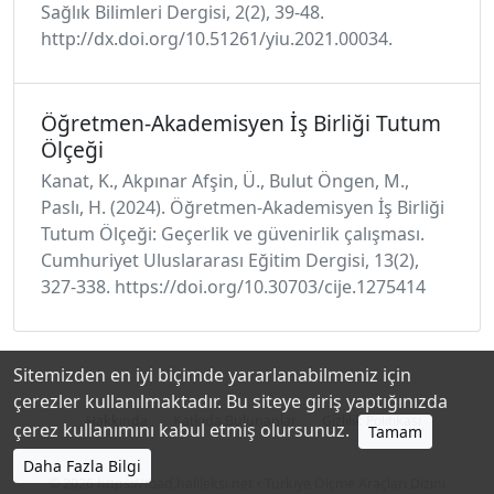
Sağlık Bilimleri Dergisi, 2(2), 39-48.
http://dx.doi.org/10.51261/yiu.2021.00034.
Öğretmen-Akademisyen İş Birliği Tutum
Ölçeği
Kanat, K., Akpınar Afşin, Ü., Bulut Öngen, M.,
Paslı, H. (2024). Öğretmen-Akademisyen İş Birliği
Tutum Ölçeği: Geçerlik ve güvenirlik çalışması.
Cumhuriyet Uluslararası Eğitim Dergisi, 13(2),
327-338. https://doi.org/10.30703/cije.1275414
Sitemizden en iyi biçimde yararlanabilmeniz için
çerezler kullanılmaktadır. Bu siteye giriş yaptığınızda
Hakkında
Katkıda Bulunanlar
Gizlilik Politikası
çerez kullanımını kabul etmiş olursunuz.
Tamam
Daha Fazla Bilgi
© 2026
https://toad.halileksi.net
• Türkiye Ölçme Araçları Dizini