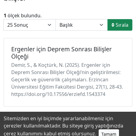
1
ölçek bulundu.
Sırala
Ergenler için Deprem Sonrası Bilişler
Ölçeği
Demir, S., & Koçtürk, N. (2025). Ergenler için
Deprem Sonrası Bilişler Ölçeği’nin geliştirilmesi:
Geçerlik ve güvenirlik çalışmaları. Erzincan
Üniversitesi Eğitim Fakültesi Dergisi, 27(1), 28-43.
https://doi.org/10.17556/erziefd.1543374
Sitemizden en iyi biçimde yararlanabilmeniz için
çerezler kullanılmaktadır. Bu siteye giriş yaptığınızda
Hakkında
Katkıda Bulunanlar
Gizlilik Politikası
çerez kullanımını kabul etmiş olursunuz.
Tamam