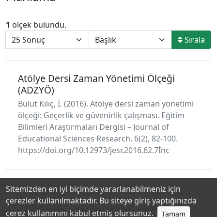
1
ölçek bulundu.
Sırala
Atölye Dersi Zaman Yönetimi Ölçeği
(ADZYÖ)
Bulut Kılıç, İ. (2016). Atölye dersi zaman yönetimi
ölçeği: Geçerlik ve güvenirlik çalışması. Eğitim
Bilimleri Araştırmaları Dergisi – Journal of
Educational Sciences Research, 6(2), 82-100.
https://doi.org/10.12973/jesr.2016.62.7İnc
Sitemizden en iyi biçimde yararlanabilmeniz için
çerezler kullanılmaktadır. Bu siteye giriş yaptığınızda
Hakkında
Katkıda Bulunanlar
Gizlilik Politikası
çerez kullanımını kabul etmiş olursunuz.
Tamam