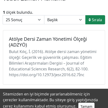
1
ölçek bulundu.
Sırala
Atölye Dersi Zaman Yönetimi Ölçeği
(ADZYÖ)
Bulut Kılıç, İ. (2016). Atölye dersi zaman yönetimi
ölçeği: Geçerlik ve güvenirlik çalışması. Eğitim
Bilimleri Araştırmaları Dergisi – Journal of
Educational Sciences Research, 6(2), 82-100.
https://doi.org/10.12973/jesr.2016.62.7İnc
Sitemizden en iyi biçimde yararlanabilmeniz için
çerezler kullanılmaktadır. Bu siteye giriş yaptığınızda
Hakkında
Katkıda Bulunanlar
Gizlilik Politikası
çerez kullanımını kabul etmiş olursunuz.
Tamam