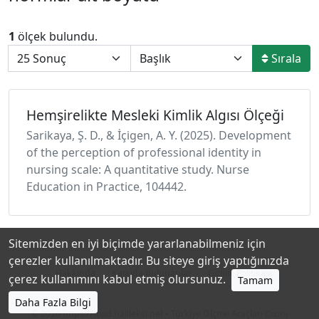
1
ölçek bulundu.
Sırala
Hemşirelikte Mesleki Kimlik Algısı Ölçeği
Sarikaya, Ş. D., & İçi̇gen, A. Y. (2025). Development
of the perception of professional identity in
nursing scale: A quantitative study. Nurse
Education in Practice, 104442.
Sitemizden en iyi biçimde yararlanabilmeniz için
çerezler kullanılmaktadır. Bu siteye giriş yaptığınızda
Hakkında
Katkıda Bulunanlar
Gizlilik Politikası
çerez kullanımını kabul etmiş olursunuz.
Tamam
Daha Fazla Bilgi
© 2026
https://toad.halileksi.net
• Türkiye Ölçme Araçları Dizini