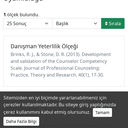
1
ölçek bulundu.
Sırala
Danışman Yeterlilik Ölçeği
Brinks, R. J., & Stone, D. R. (2013). Development
and validation of the Counselor Competency
Scale. Journal of Professional Counseling:
Practice, Theory and Research, 40(1), 17-30.
Sitemizden en iyi biçimde yararlanabilmeniz için
çerezler kullanılmaktadır. Bu siteye giriş yaptığınızda
Hakkında
Katkıda Bulunanlar
Gizlilik Politikası
çerez kullanımını kabul etmiş olursunuz.
Tamam
Daha Fazla Bilgi
© 2026
https://toad.halileksi.net
• Türkiye Ölçme Araçları Dizini