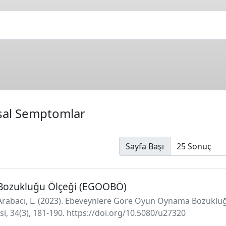
şsal Semptomlar
Sayfa Başı
Bozukluğu Ölçeği (EGOOBÖ)
n Arabacı, L. (2023). Ebeveynlere Göre Oyun Oynama Bozuklu
isi, 34(3), 181-190. https://doi.org/10.5080/u27320