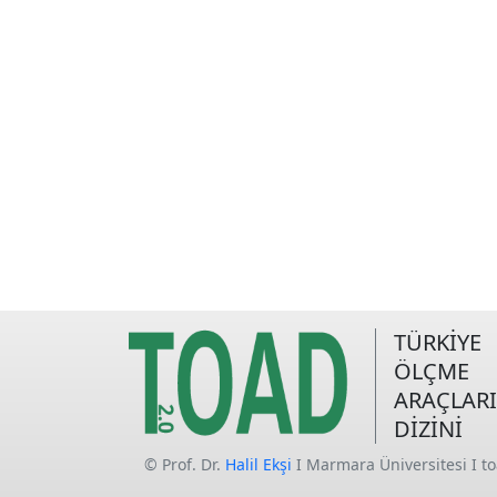
TÜRKİYE
ÖLÇME
ARAÇLARI
DİZİNİ
© Prof. Dr.
Halil Ekşi
I Marmara Üniversitesi I t