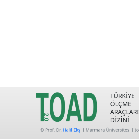
TÜRKİYE
ÖLÇME
ARAÇLARI
DİZİNİ
© Prof. Dr.
Halil Ekşi
I Marmara Üniversitesi I t