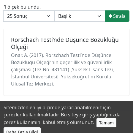
1
ölçek bulundu.
Sırala
Rorschach Testi’nde Düşünce Bozukluğu
Ölçeği
Onar, A. (2017). Rorschach Testi’nde Düşünce
Bozukluğu Ölçeği’nin geçerlilik ve güvenilirlik
çalışması (Tez No. 481141) [Yüksek Lisans Tezi,
İstanbul Üniversitesi]. Yükseköğretim Kurulu
Ulusal Tez Merkezi.
Sitemizden en iyi biçimde yararlanabilmeniz için
çerezler kullanılmaktadır. Bu siteye giriş yaptığınızda
Hakkında
Katkıda Bulunanlar
Gizlilik Politikası
çerez kullanımını kabul etmiş olursunuz.
Tamam
Daha Fazla Bilgi