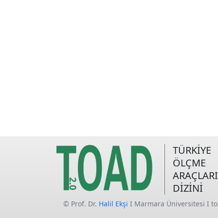
TÜRKİYE
ÖLÇME
ARAÇLARI
DİZİNİ
© Prof. Dr.
Halil Ekşi
I Marmara Üniversitesi I t