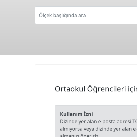
Ölçek başlığında ara
Ortaokul Öğrencileri içi
Kullanım İzni
Dizinde yer alan e-posta adresi T
almıyorsa veya dizinde yer alan 
almanızı öneririz.