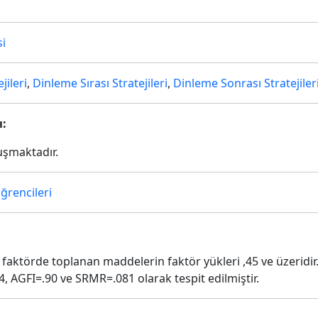
si
jileri
,
Dinleme Sırası Stratejileri
,
Dinleme Sonrası Stratejiler
ı:
uşmaktadır.
ğrencileri
 faktörde toplanan maddelerin faktör yükleri ,45 ve üzeridir.
4, AGFI=.90 ve SRMR=.081 olarak tespit edilmiştir.