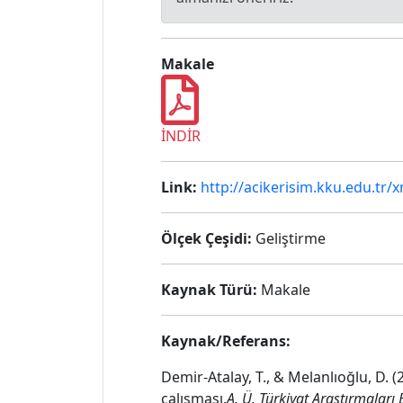
Makale
İNDİR
Link:
http://acikerisim.kku.edu.tr/
Ölçek Çeşidi:
Geliştirme
Kaynak Türü:
Makale
Kaynak/Referans:
Demir-Atalay, T., & Melanlıoğlu, D. (
çalışması.
A. Ü. Türkiyat Araştırmaları 