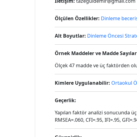
İletişim:
tazeguldemir@gmail.com
Ölçülen Özellikler:
Dinleme beceri
Alt Boyutlar:
Dinleme Öncesi Strate
Örnek Maddeler ve Madde Sayılar
Ölçek 47 madde ve üç faktörden ol
Kimlere Uygulanabilir:
Ortaokul Ö
Geçerlik:
Yapılan faktör analizi sonucunda üç
RMSEA=.060, CFI=.95, IFI=.95, GFI=.9