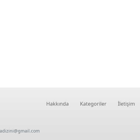
Hakkında
Kategoriler
İletişim
oadizini@gmail.com