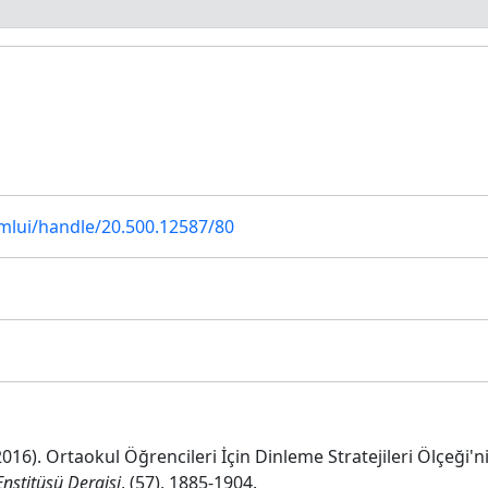
xmlui/handle/20.500.12587/80
2016). Ortaokul Öğrencileri İçin Dinleme Stratejileri Ölçeği'nin
Enstitüsü Dergisi
, (57), 1885-1904.